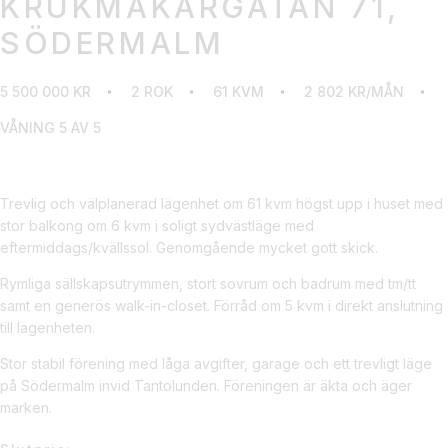
KRUKMAKARGATAN 71,
SÖDERMALM
5 500 000 KR
2 ROK
61 KVM
2 802 KR/MÅN
VÅNING 5 AV 5
Trevlig och välplanerad lägenhet om 61 kvm högst upp i huset med
stor balkong om 6 kvm i soligt sydvästläge med
eftermiddags/kvällssol. Genomgående mycket gott skick.
Rymliga sällskapsutrymmen, stort sovrum och badrum med tm/tt
samt en generös walk-in-closet. Förråd om 5 kvm i direkt anslutning
till lägenheten.
Stor stabil förening med låga avgifter, garage och ett trevligt läge
på Södermalm invid Tantolunden. Föreningen är äkta och äger
marken.