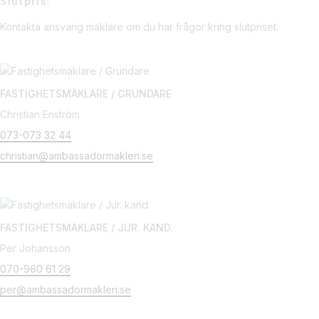
Slutpris:
Kontakta ansvarig mäklare om du har frågor kring slutpriset.
FASTIGHETSMÄKLARE / GRUNDARE
Christian Enström
073-073 32 44
christian@ambassadormakleri.se
FASTIGHETSMÄKLARE / JUR. KAND.
Per Johansson
070-960 61 29
per@ambassadormakleri.se