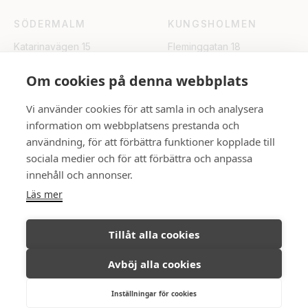
SÖDERMALM
KUNGSHOLMEN
Katarinavägen 15
Fleminggatan 18
Skicka e-post
Skicka e-post
Om cookies på denna webbplats
UPPSALA
Vi använder cookies för att samla in och analysera
information om webbplatsens prestanda och
Rådhuset
användning, för att förbättra funktioner kopplade till
Skicka e-post
sociala medier och för att förbättra och anpassa
innehåll och annonser.
FÖLJ OSS
Läs mer
Tillåt alla cookies
Avböj alla cookies
Ambassadör Fastighetsmäkleri © All
Integritetspolicy
rights reserved, 2026.
Inställningar för cookies