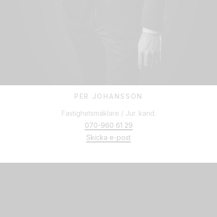
PER JOHANSSON
Fastighetsmäklare / Jur. kand.
070-960 61 29
Skicka e-post