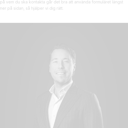
på vem du ska kontakta går det bra att använda formuläret längst
hos många andra fastighetsmäklerier. Tillsammans med våra
ner på sidan, så hjälper vi dig rätt.
mäklare och ambassadörer som kommunicerar med sitt kontaktnät i
sina kanaler optimerar vi kommunikationen och ökar intresset för
bostaden. Detta typ av koncept erbjuds inte av någon annan
mäklarfirma.
INFÖR FÖRSÄLJNING AV BOSTAD
Ambassadör Fastighetsmäkleri erbjuder även stylister, fotografer,
jurister och bankkontakter som gör att vi effektiviserar
bostadsaffären. När du säljer din bostad anpassar vi oss efter dina
behov och dina förutsättningar för att säkerställa den bästa möjliga
fastighetsförsäljningen för dig.
Hos oss ingår alltid ett möte med vår stylist där vi tillsammans går
igenom bostaden. Stylisten hjälper till inför både fotografering och
visning av bostaden. Allt för att få bostaden att se extra fin ut för att
optimera försäljning. Vi vet att styling och bilder skapar en
avgörande roll för känslan och vi är experter på att anpassa allt
från beskrivning till presentation och visning efter rätt målgrupp.