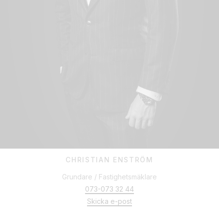
KONTAKTA OSS IDAG
Funderar du på att sälja din bostad i Stockholm? Välkommen att
kontakta någon av våra fastighetsmäklare. Fyll i kontaktformuläret
nedan, så hör vi av oss!
CHRISTIAN ENSTRÖM
Grundare / Fastighetsmäklare
073-073 32 44
Skicka e-post