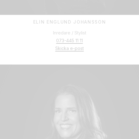
ELIN ENGLUND JOHANSSON
Inredare / Stylist
073-445 11 11
Skicka e-post