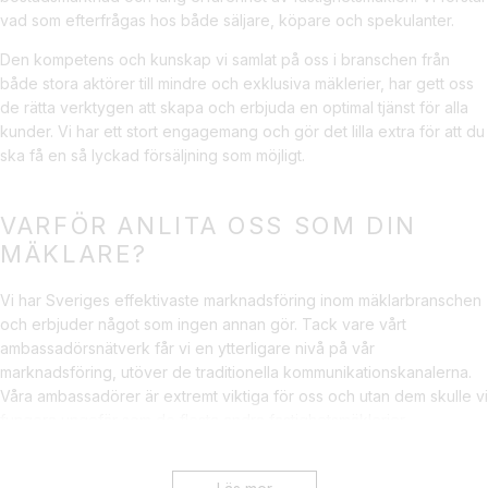
vad som efterfrågas hos både säljare, köpare och spekulanter.
Den kompetens och kunskap vi samlat på oss i branschen från
både stora aktörer till mindre och exklusiva mäklerier, har gett oss
de rätta verktygen att skapa och erbjuda en optimal tjänst för alla
kunder. Vi har ett stort engagemang och gör det lilla extra för att du
ska få en så lyckad försäljning som möjligt.
VARFÖR ANLITA OSS SOM DIN
MÄKLARE?
Vi har Sveriges effektivaste marknadsföring inom mäklarbranschen
och erbjuder något som ingen annan gör. Tack vare vårt
ambassadörsnätverk får vi en ytterligare nivå på vår
marknadsföring, utöver de traditionella kommunikationskanalerna.
Våra ambassadörer är extremt viktiga för oss och utan dem skulle vi
fungera ungefär som de flesta andra fastighetsmäklerier.