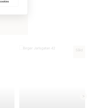
 cookies
AR HAFT.
KONCEPTET MED AMBASSADÖRER FUNG
 MIN
FÖRSÄLJNING FICK KÖPAREN TIPS AV
GJORDE ATT VI TROLIGEN FICK ETT H
Såld