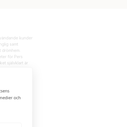
ervändande kunder
nglig samt
tt drömhem.
ter för Pers
et självklart är
smäkleri. Per är
.
tsens
 medier och