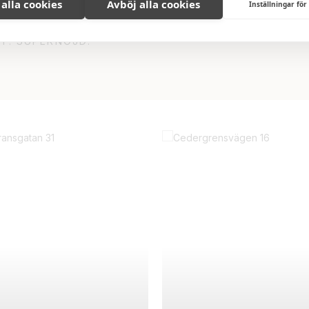
 alla cookies
Avböj alla cookies
Inställningar för
GASTE OCH MEST EFFEKTIVA MÄKLAREN SOM JAG H
 SNABB ACTION OCH SNYGGASTE PRESENTATION AV
T. SUPERNÖJD!