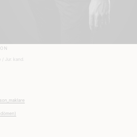
SON
 / Jur. kand.
son_maklare
omdömen)