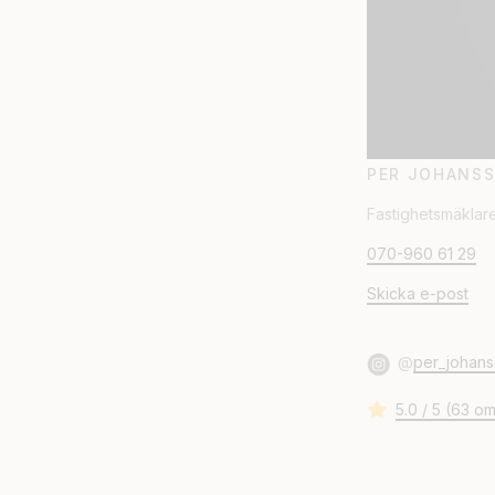
PER JOHANS
Fastighetsmäklare
070-960 61 29
Skicka e-post
@
per_johans
5.0 / 5 (63 