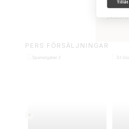
Tillåt
R FUNGERAR VERKLIGEN. VID VÅR
PROFFSI
IPS AV EN AMBASSADÖR VILKET
LYHÖRD,
K ETT HÖGRE SLUTPRIS.
LÄGENHE
PERS FÖRSÄLJNINGAR
Såld