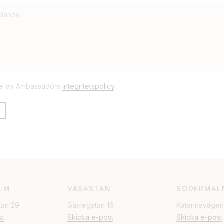
del av Ambassadörs
integritetspolicy
.
LM
VASASTAN
SÖDERMAL
tan 29
Gävlegatan 16
Katarinavägen
st
Skicka e-post
Skicka e-post