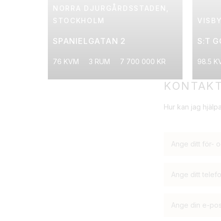
NORRA DJURGÅRDSSTADEN,
STOCKHOLM
VISB
SPANIELGATAN 2
S:T 
76 KVM
3 RUM
7 700 000 KR
98.5 K
KONTAKT
Hur kan jag hjälpa