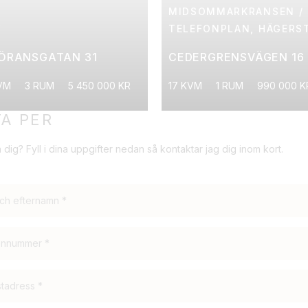
MIDSOMMARKRANSEN /
Y
TELEFONPLAN, HÄGERS
GÖRANSGATAN 31
CEDERGRENSVÄGEN 16
VM
3 RUM
5 450 000 KR
17 KVM
1 RUM
990 000 K
A PER
 dig? Fyll i dina uppgifter nedan så kontaktar jag dig inom kort.