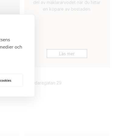
del av mäklararvodet när du hittar
en köpare av bostaden.
tsens
 medier och
Läs mer
 KR
 cookies