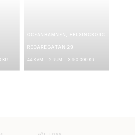
OCEANHAMNEN, HELSINGBORG
REDAREGATAN 29
0 KR
44 KVM
2 RUM
3 150 000 KR
M
FÖLJ OSS