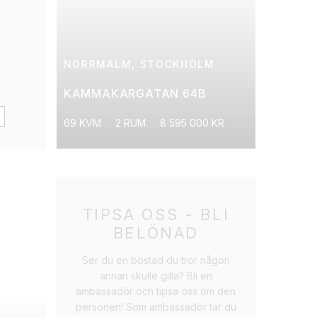
NORRMALM, STOCKHOLM
KAMMAKARGATAN 64B
69 KVM
2 RUM
8 595 000 KR
TIPSA OSS - BLI
BELÖNAD
Ser du en bostad du tror någon
annan skulle gilla? Bli en
ambassadör och tipsa oss om den
personen! Som ambassadör tar du