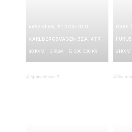
VASASTAN, STOCKHOLM
ÖVRE 
KARLBERGSVÄGEN 32A, 4TR
FURU
80 KVM
3 RUM
13 000 000 KR
91 KVM