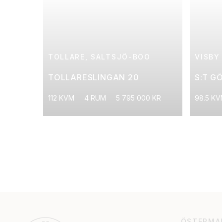
TOLLARE, SALTSJÖ-BOO
VISBY
TOLLARESLINGAN 20
S:T G
112 KVM
4 RUM
5 795 000 KR
98.5 K
ÖSTERMA