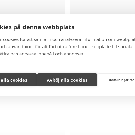
HOLMEN, NACKA
kies på denna webbplats
DALARÖ
NHOLMSVÄGEN 100,
r cookies för att samla in och analysera information om webbpla
 UPP!
LYNGSÅSA 11 C
ch användning, för att förbättra funktioner kopplade till sociala
bättra och anpassa innehåll och annonser.
3 RUM
7 295 000 KR
79 KVM
3 RUM
5 995 000
 alla cookies
Avböj alla cookies
Inställningar för