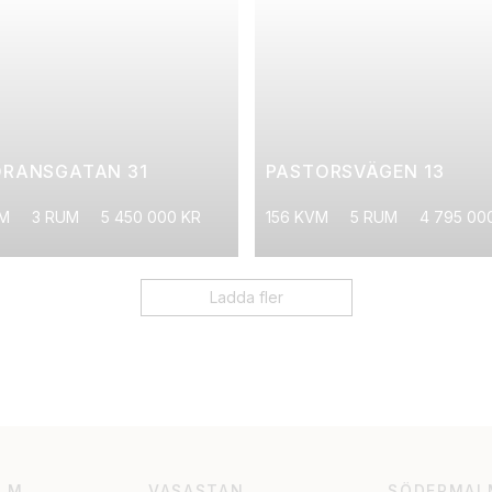
ÖRANSGATAN 31
PASTORSVÄGEN 13
VM
3 RUM
5 450 000 KR
156 KVM
5 RUM
4 795 00
Ladda fler
LM
VASASTAN
SÖDERMAL