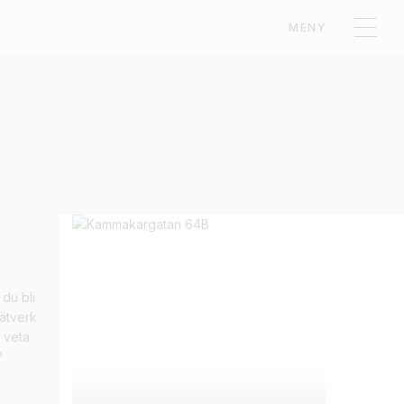
MENY
S
 du bli
ätverk
t veta
?