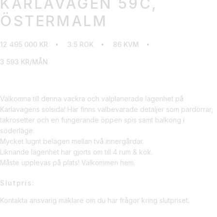
KARLAVÄGEN 59C,
ÖSTERMALM
12 495 000 KR
3.5 ROK
86 KVM
3 593 KR/MÅN
Välkomna till denna vackra och välplanerade lägenhet på
Karlavägens solsida! Här finns välbevarade detaljer som pardörrar,
takrosetter och en fungerande öppen spis samt balkong i
söderläge.
Mycket lugnt belägen mellan två innergårdar.
Liknande lägenhet har gjorts om till 4 rum & kök.
Måste upplevas på plats! Välkommen hem.
Slutpris:
Kontakta ansvarig mäklare om du har frågor kring slutpriset.