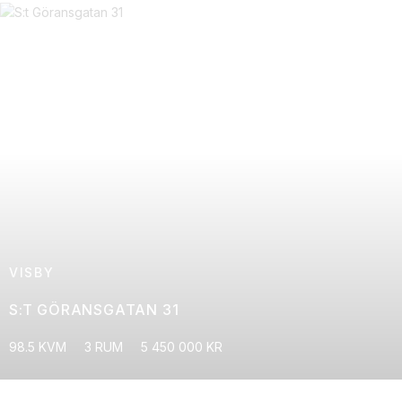
VISBY
S:T GÖRANSGATAN 31
98.5 KVM
3 RUM
5 450 000 KR