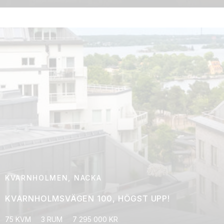
KVARNHOLMEN, NACKA
KVARNHOLMSVÄGEN 100, HÖGST UPP!
75 KVM
3 RUM
7 295 000 KR