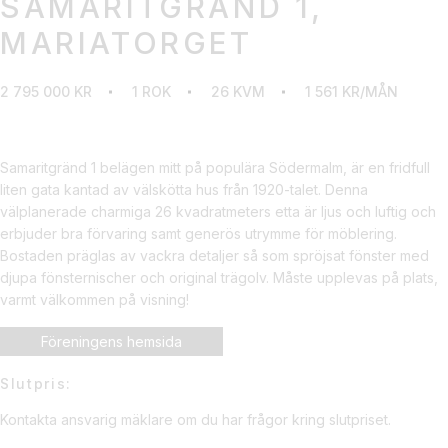
SAMARITGRÄND 1,
MARIATORGET
2 795 000 KR
1 ROK
26 KVM
1 561 KR/MÅN
Samaritgränd 1 belägen mitt på populära Södermalm, är en fridfull
liten gata kantad av välskötta hus från 1920-talet. Denna
välplanerade charmiga 26 kvadratmeters etta är ljus och luftig och
erbjuder bra förvaring samt generös utrymme för möblering.
Bostaden präglas av vackra detaljer så som spröjsat fönster med
djupa fönsternischer och original trägolv. Måste upplevas på plats,
varmt välkommen på visning!
Föreningens hemsida
Slutpris:
Kontakta ansvarig mäklare om du har frågor kring slutpriset.