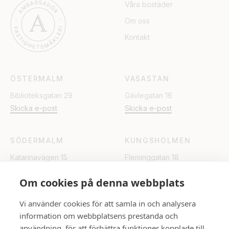
Våra bostäder
Om oss
Kontakt
ÖSTERMALM
VASASTAN
Biblioteksgatan 29
Gävlegatan 16
Skicka e-post
Skicka e-post
SÖDERMALM
KUNGSHOLMEN
Katarinavägen 15
Fleminggatan 18
Skicka e-post
Skicka e-post
Om cookies på denna webbplats
UPPSALA
Vi använder cookies för att samla in och analysera
information om webbplatsens prestanda och
Rådhuset
användning, för att förbättra funktioner kopplade till