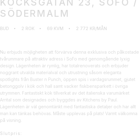
KOCKSGATAN 23, SOFO /
SÖDERMALM
BUD
2 ROK
69 KVM
2 772 KR/MÅN
Nu erbjuds möjligheten att förvärva denna exklusiva och påkostade
tvårummare på attraktiv adress i SoFo med genomgående lyxig
design. Lägenheten är rymlig, har totalrenoverats och erbjuder
noggrant utvalda materialval och utrustning såsom eleganta
spotlights från Buster n Punch, öppen spis i vardagsrummet, gjutet
betonggolv i kök och hall samt vacker fiskbensparkett i övriga
utrymmen. Fantastiskt kök tillverkat av det italienska varumärket
Arrital som designades och byggdes av Kitchens by Paul.
Lägenheten är väl genomtänkt med fantastiska detaljer och har allt
man kan tänkas behövas. Måste upplevas på plats! Varmt välkomna
på visning.
Slutpris: