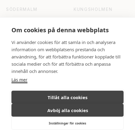
SÖDERMALM
KUNGSHOLMEN
Katarinavägen 15
Fleminggatan 18
Skicka e-post
Skicka e-post
Om cookies på denna webbplats
Vi använder cookies för att samla in och analysera
UPPSALA
information om webbplatsens prestanda och
Rådhuset
användning, för att förbättra funktioner kopplade till
Skicka e-post
sociala medier och för att förbättra och anpassa
innehåll och annonser.
Läs mer
FÖLJ OSS
Tillåt alla cookies
Avböj alla cookies
Ambassadör Fastighetsmäkleri © All
Integritetspolicy
Inställningar för cookies
rights reserved, 2026.