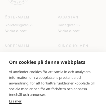
ÖSTERMALM
VASASTAN
Biblioteksgatan 29
Gävlegatan 16
Skicka e-post
Skicka e-post
SÖDERMALM
KUNGSHOLMEN
Katarinavägen 15
Fleminggatan 18
Skicka e-post
Skicka e-post
Om cookies på denna webbplats
Vi använder cookies för att samla in och analysera
UPPSALA
information om webbplatsens prestanda och
Rådhuset
användning, för att förbättra funktioner kopplade till
Skicka e-post
sociala medier och för att förbättra och anpassa
innehåll och annonser.
Läs mer
FÖLJ OSS