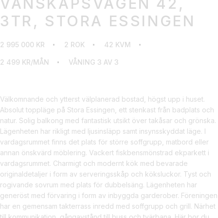
VÄNSKAPSVÄGEN 42,
3TR, STORA ESSINGEN
2 995 000 KR
2 ROK
42 KVM
2 499 KR/MÅN
VÅNING 3 AV 3
Välkomnande och ytterst välplanerad bostad, högst upp i huset.
Absolut toppläge på Stora Essingen, ett stenkast från badplats och
natur. Solig balkong med fantastisk utsikt över takåsar och grönska.
Lägenheten har rikligt med ljusinsläpp samt insynsskyddat läge. I
vardagsrummet finns det plats för större soffgrupp, matbord eller
annan önskvärd möblering. Vackert fiskbensmönstrad ekparkett i
vardagsrummet. Charmigt och modernt kök med bevarade
originaldetaljer i form av serveringsskåp och köksluckor. Tyst och
rogivande sovrum med plats för dubbelsäng. Lägenheten har
generöst med förvaring i form av inbyggda garderober. Föreningen
har en gemensam takterrass inredd med soffgrupp och grill. Närhet
till kommunikation, gångavstånd till buss och tvärbana. Här bor du