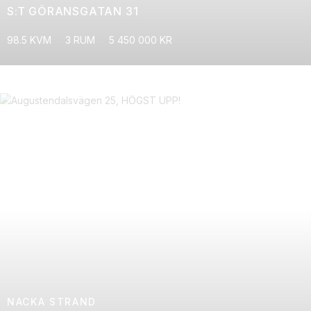
S:T GÖRANSGATAN 31
98.5 KVM
3 RUM
5 450 000 KR
NACKA STRAND