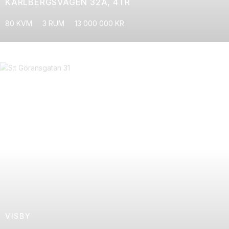
KARLBERGSVÄGEN 32A, 4TR
80 KVM
3 RUM
13 000 000 KR
VISBY