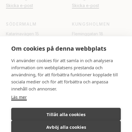
Skicka e-post
Skicka e-post
SÖDERMALM
KUNGSHOLMEN
Katarinavägen 15
Fleminggatan 18
Skicka e-post
Skicka e-post
Om cookies på denna webbplats
UPPSALA
Vi använder cookies för att samla in och analysera
information om webbplatsens prestanda och
Rådhuset
användning, för att förbättra funktioner kopplade till
Skicka e-post
sociala medier och för att förbättra och anpassa
innehåll och annonser.
FÖLJ OSS
Läs mer
Tillåt alla cookies
Avböj alla cookies