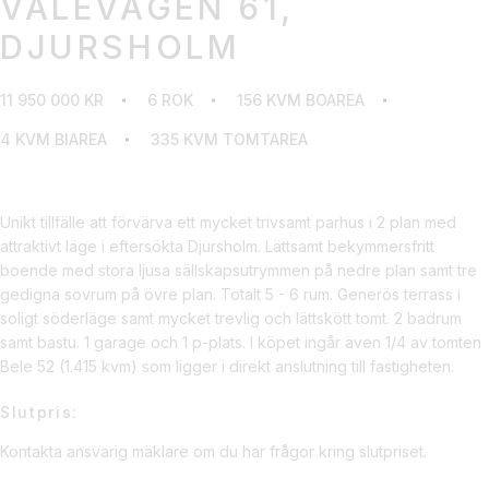
VALEVÄGEN 61,
DJURSHOLM
11 950 000 KR
6 ROK
156 KVM BOAREA
4 KVM BIAREA
335 KVM TOMTAREA
Unikt tillfälle att förvärva ett mycket trivsamt parhus i 2 plan med
attraktivt läge i eftersökta Djursholm. Lättsamt bekymmersfritt
boende med stora ljusa sällskapsutrymmen på nedre plan samt tre
gedigna sovrum på övre plan. Totalt 5 - 6 rum. Generös terrass i
soligt söderläge samt mycket trevlig och lättskött tomt. 2 badrum
samt bastu. 1 garage och 1 p-plats. I köpet ingår även 1/4 av tomten
Bele 52 (1.415 kvm) som ligger i direkt anslutning till fastigheten.
Slutpris:
Kontakta ansvarig mäklare om du har frågor kring slutpriset.