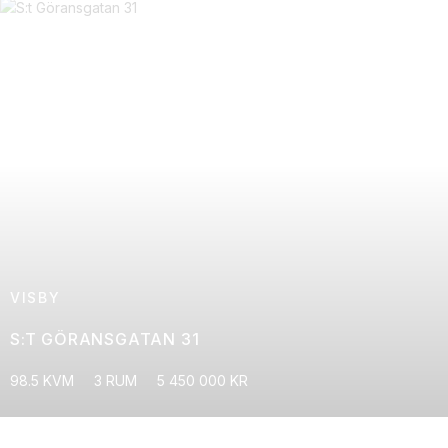
VISBY
S:T GÖRANSGATAN 31
98.5 KVM
3 RUM
5 450 000 KR