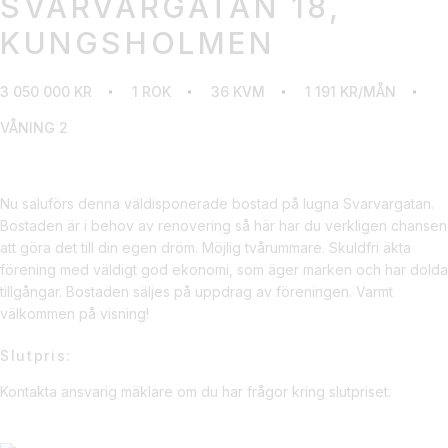
SVARVARGATAN 18,
KUNGSHOLMEN
3 050 000 KR
1 ROK
36 KVM
1 191 KR/MÅN
VÅNING 2
Nu saluförs denna väldisponerade bostad på lugna Svarvargatan.
Bostaden är i behov av renovering så här har du verkligen chansen
att göra det till din egen dröm. Möjlig tvårummare. Skuldfri äkta
förening med väldigt god ekonomi, som äger marken och har dolda
tillgångar. Bostaden säljes på uppdrag av föreningen. Varmt
välkommen på visning!
Slutpris:
Kontakta ansvarig mäklare om du har frågor kring slutpriset.