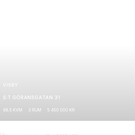
VISBY
S:T GÖRANSGATAN 31
98.5 KVM
3 RUM
5 450 000 KR