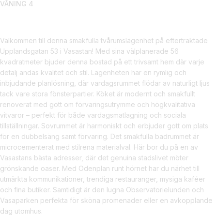
VÅNING 4
Välkommen till denna smakfulla tvårumslägenhet på eftertraktade
Upplandsgatan 53 i Vasastan! Med sina välplanerade 56
kvadratmeter bjuder denna bostad på ett trivsamt hem där varje
detalj andas kvalitet och stil. Lägenheten har en rymlig och
inbjudande planlösning, där vardagsrummet flödar av naturligt ljus
tack vare stora fönsterpartier. Köket är modernt och smakfullt
renoverat med gott om förvaringsutrymme och högkvalitativa
vitvaror – perfekt för både vardagsmatlagning och sociala
tillställningar. Sovrummet är harmoniskt och erbjuder gott om plats
för en dubbelsäng samt förvaring. Det smakfulla badrummet är
microcementerat med stilrena materialval. Här bor du på en av
Vasastans bästa adresser, där det genuina stadslivet möter
grönskande oaser. Med Odenplan runt hörnet har du närhet till
utmärkta kommunikationer, trendiga restauranger, mysiga kaféer
och fina butiker. Samtidigt är den lugna Observatorielunden och
Vasaparken perfekta för sköna promenader eller en avkopplande
dag utomhus.