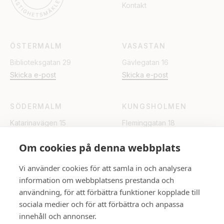
Kontakt
ÖSTERMALM
VASASTAN
Biblioteksgatan 29
Gävlegatan 16
Skicka e-post
Skicka e-post
SÖDERMALM
KUNGSHOLMEN
Katarinavägen 15
Fleminggatan 18
Skicka e-post
Skicka e-post
Om cookies på denna webbplats
UPPSALA
Vi använder cookies för att samla in och analysera
information om webbplatsens prestanda och
Rådhuset
användning, för att förbättra funktioner kopplade till
Skicka e-post
sociala medier och för att förbättra och anpassa
innehåll och annonser.