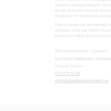
hemmets naturliga mittpunkt. Här 
design. Bostaden erbjuder dessut
möjlig fyra– en kombination som 
Från bostaden nås den lummiga inne
middagar under bar himmel, koppla 
bostad som måste upplevas på pla
FASTIGHETSMÄKLARE / GRUNDA
Christian Enström
073-073 32 44
christian@ambassadormakleri.se