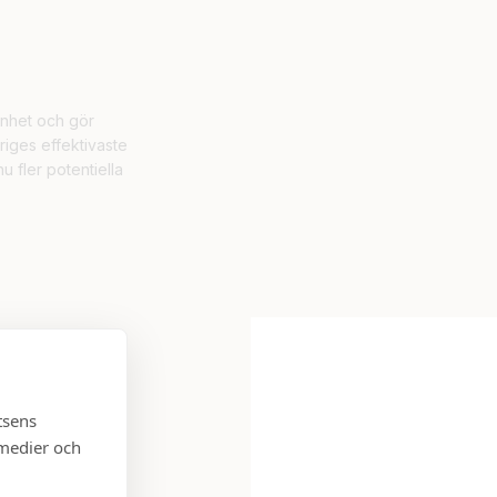
renhet och gör
eriges effektivaste
 fler potentiella
 formulär så
tsens
 medier och
t bra att kontakta
 salu. Håll utkik,