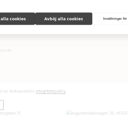
så hittar du snart vad du söker!
Våra aktuella bostäder
 alla cookies
Avböj alla cookies
Inställningar för
del av Ambassadörs
integritetspolicy
.