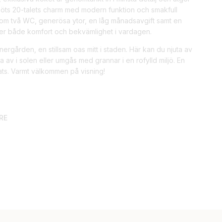
möts 20-talets charm med modern funktion och smakfull
om två WC, generösa ytor, en låg månadsavgift samt en
ger både komfort och bekvämlighet i vardagen.
rgården, en stillsam oas mitt i staden. Här kan du njuta av
av i solen eller umgås med grannar i en rofylld miljö. En
ts. Varmt välkommen på visning!
RE