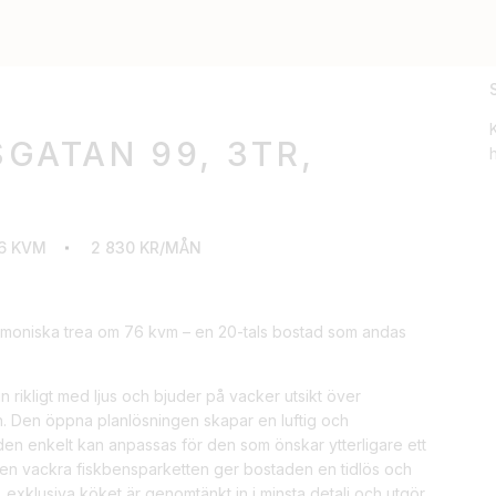
GATAN 99, 3TR,
h
6 KVM
2 830 KR/MÅN
armoniska trea om 76 kvm – en 20-tals bostad som andas
n rikligt med ljus och bjuder på vacker utsikt över
. Den öppna planlösningen skapar en luftig och
den enkelt kan anpassas för den som önskar ytterligare ett
den vackra fiskbensparketten ger bostaden en tidlös och
 exklusiva köket är genomtänkt in i minsta detalj och utgör