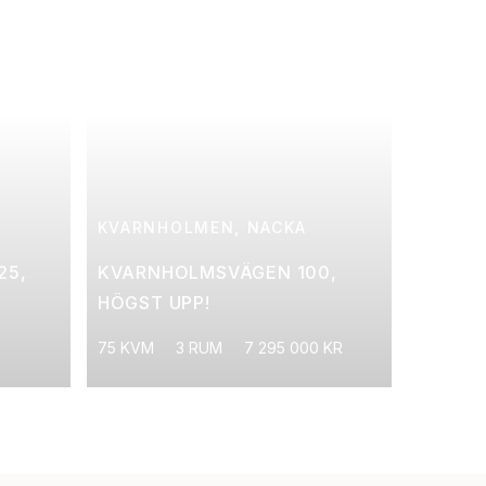
KVARNHOLMEN, NACKA
25,
KVARNHOLMSVÄGEN 100,
HÖGST UPP!
75 KVM
3 RUM
7 295 000 KR