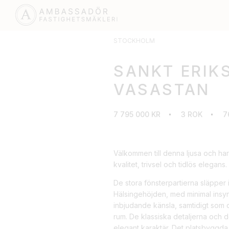
STOCKHOLM
SANKT ERIKS
VASASTAN
7 795 000 KR
3 ROK
7
Välkommen till denna ljusa och h
kvalitet, trivsel och tidlös elegans.
De stora fönsterpartierna släpper i
Hälsingehöjden, med minimal insyn
inbjudande känsla, samtidigt som 
rum. De klassiska detaljerna och 
elegant karaktär. Det platsbyggda,