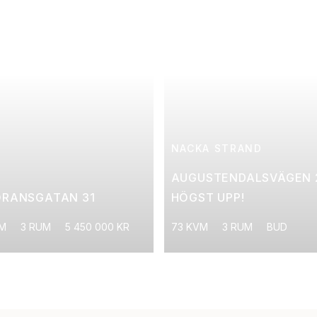
NACKA STRAND
AUGUSTENDALSVÄGEN 
ÖRANSGATAN 31
HÖGST UPP!
VM
3 RUM
5 450 000 KR
73 KVM
3 RUM
BUD