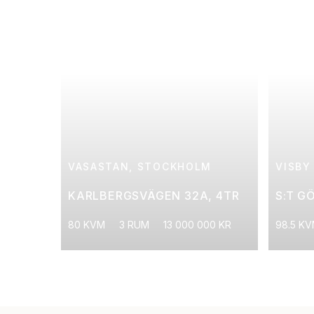
VASASTAN, STOCKHOLM
VISBY
KARLBERGSVÄGEN 32A, 4TR
S:T G
80 KVM
3 RUM
13 000 000 KR
98.5 K