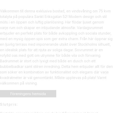
Välkommen till denna exklusiva bostad, en vindsvåning om 75 kvm
totalyta på populära Sankt Eriksgatan 52! Modern design och stil
möts i en öppen och luftig planlösning. Här flödar ljuset genom
varje rum och skapar en inbjudande atmosfär. Vardagsrummet
erbjuder en perfekt plats för både avkoppling och sociala stunder,
med en mysig öppen spis som ger extra charm. Från här öppnar sig
en ljuvlig terrass med imponerande utsikt över Stockholms silhuett,
en idealisk plats för att njuta av soliga dagar. Sovrummet är en
rofylld oas med gott om utrymme för både vila och förvaring.
Badrummet är stort och lyxigt med både en dusch och ett
bubbelbadkar samt stilren inredning. Detta hem erbjuder allt för den
som söker en kombination av funktionalitet och elegans där varje
kvadratmeter är väl genomtänkt. Måste upplevas på plats! Varmt
välkommen på visning.
Föreningens hemsida
Slutpris: