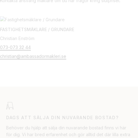
Kontakta ansvarig mäklare om du har frågor kring slutpriset.
FASTIGHETSMÄKLARE / GRUNDARE
Christian Enström
073-073 32 44
christian@ambassadormakleri.se
DAGS ATT SÄLJA DIN NUVARANDE BOSTAD?
Behöver du hjälp att sälja din nuvarande bostad finns vi här
för dig. Vi har bred erfarenhet och gör alltid det där lilla extra