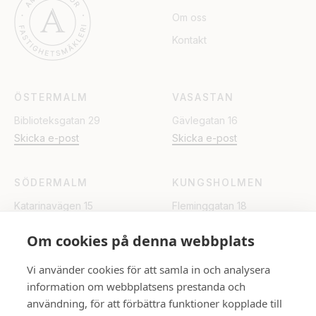
Om oss
Kontakt
ÖSTERMALM
VASASTAN
Biblioteksgatan 29
Gävlegatan 16
Skicka e-post
Skicka e-post
SÖDERMALM
KUNGSHOLMEN
Katarinavägen 15
Fleminggatan 18
Skicka e-post
Skicka e-post
Om cookies på denna webbplats
UPPSALA
Vi använder cookies för att samla in och analysera
information om webbplatsens prestanda och
Rådhuset
användning, för att förbättra funktioner kopplade till
Skicka e-post