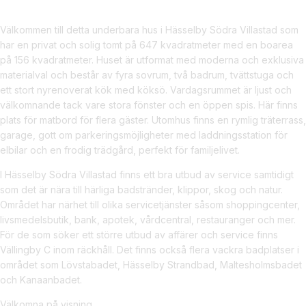
Välkommen till detta underbara hus i Hässelby Södra Villastad som
har en privat och solig tomt på 647 kvadratmeter med en boarea
på 156 kvadratmeter. Huset är utformat med moderna och exklusiva
materialval och består av fyra sovrum, två badrum, tvättstuga och
ett stort nyrenoverat kök med köksö. Vardagsrummet är ljust och
välkomnande tack vare stora fönster och en öppen spis. Här finns
plats för matbord för flera gäster. Utomhus finns en rymlig träterrass,
garage, gott om parkeringsmöjligheter med laddningsstation för
elbilar och en frodig trädgård, perfekt för familjelivet.
I Hässelby Södra Villastad finns ett bra utbud av service samtidigt
som det är nära till härliga badstränder, klippor, skog och natur.
Området har närhet till olika servicetjänster såsom shoppingcenter,
livsmedelsbutik, bank, apotek, vårdcentral, restauranger och mer.
För de som söker ett större utbud av affärer och service finns
Vällingby C inom räckhåll. Det finns också flera vackra badplatser i
området som Lövstabadet, Hässelby Strandbad, Maltesholmsbadet
och Kanaanbadet.
Välkomna på visning.