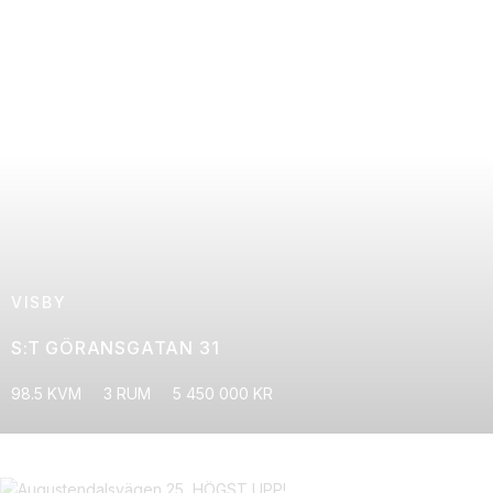
VISBY
S:T GÖRANSGATAN 31
98.5 KVM
3 RUM
5 450 000 KR