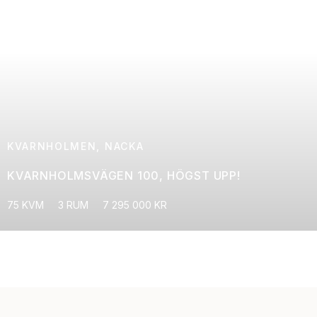
KVARNHOLMEN, NACKA
KVARNHOLMSVÄGEN 100, HÖGST UPP!
75 KVM
3 RUM
7 295 000 KR