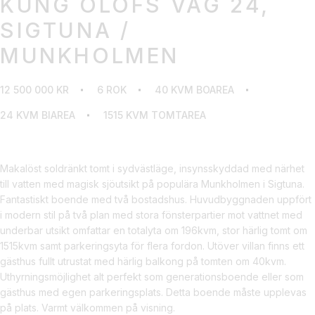
KUNG OLOFS VÄG 24,
SIGTUNA /
MUNKHOLMEN
12 500 000 KR
6 ROK
40 KVM BOAREA
24 KVM BIAREA
1515 KVM TOMTAREA
Makalöst soldränkt tomt i sydvästläge, insynsskyddad med närhet
till vatten med magisk sjöutsikt på populära Munkholmen i Sigtuna.
Fantastiskt boende med två bostadshus. Huvudbyggnaden uppfört
i modern stil på två plan med stora fönsterpartier mot vattnet med
underbar utsikt omfattar en totalyta om 196kvm, stor härlig tomt om
1515kvm samt parkeringsyta för flera fordon. Utöver villan finns ett
gästhus fullt utrustat med härlig balkong på tomten om 40kvm.
Uthyrningsmöjlighet alt perfekt som generationsboende eller som
gästhus med egen parkeringsplats. Detta boende måste upplevas
på plats. Varmt välkommen på visning.