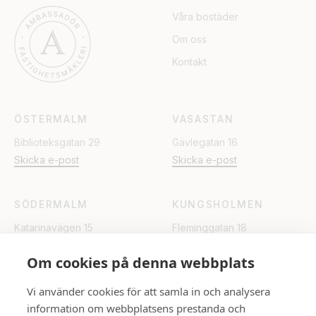
Våra bostäder
Om oss
Kontakt
ÖSTERMALM
VASASTAN
Biblioteksgatan 29
Gävlegatan 16
Skicka e-post
Skicka e-post
SÖDERMALM
KUNGSHOLMEN
Katarinavägen 15
Fleminggatan 18
Skicka e-post
Skicka e-post
Om cookies på denna webbplats
UPPSALA
Vi använder cookies för att samla in och analysera
information om webbplatsens prestanda och
Rådhuset