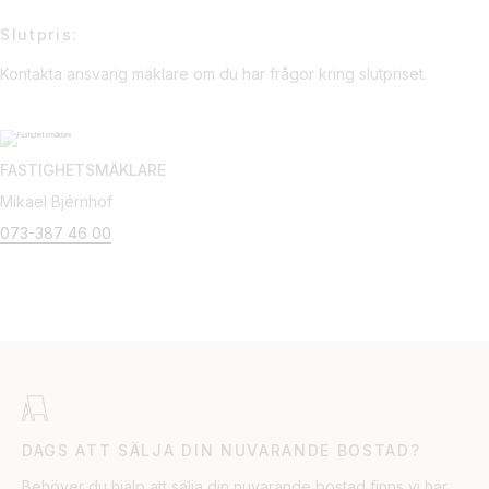
Slutpris:
Kontakta ansvarig mäklare om du har frågor kring slutpriset.
FASTIGHETSMÄKLARE
Mikael Bjérnhof
073-387 46 00
DAGS ATT SÄLJA DIN NUVARANDE BOSTAD?
Behöver du hjälp att sälja din nuvarande bostad finns vi här