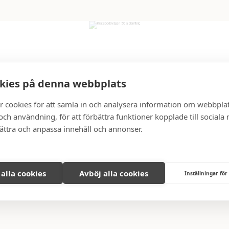
kies på denna webbplats
r cookies för att samla in och analysera information om webbpla
ch användning, för att förbättra funktioner kopplade till sociala
LJA DIN NUVARANDE BOSTAD?
bättra och anpassa innehåll och annonser.
att sälja din nuvarande bostad finns vi här för dig. Vi har bred erfa
la extra för att du ska få en så lyckad försäljning som möjligt. Vi har Sv
om mäklarbranschen. Tack vare vårt ambassadörsnätverk når vi ännu
 alla cookies
Avböj alla cookies
Inställningar för