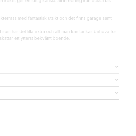
köket ger en luftig känsla. All inredning kan också tas
kterrass med fantastisk utsikt och det finns garage samt
et som har det lilla extra och allt man kan tänkas behöva för
attar ett ytterst bekvämt boende.