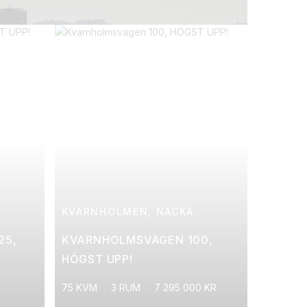
KVARNHOLMEN, NACKA
25,
KVARNHOLMSVÄGEN 100,
HÖGST UPP!
75 KVM
3 RUM
7 295 000 KR