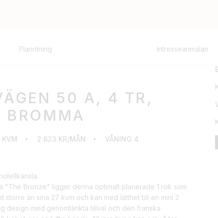
Planritning
Intresseanmälan
ÄGEN 50 A, 4 TR,
– BROMMA
 KVM
2 623 KR/MÅN
VÅNING 4
hotellkänsla.
lla "The Bronze" ligger denna optimalt planerade 1 rok som
 större än sina 27 kvm och kan med lätthet bli en mini 2
g design med genomtänkta tillval och den franska