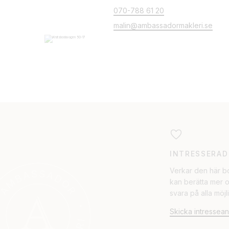
070-788 61 20
malin@ambassadormakleri.se
INTRESSERAD
Verkar den här bo
kan berätta mer 
svara på alla möj
Skicka intressea