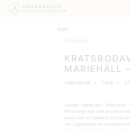
Bilder
STOCKHOLM
KRATSBODAV
MARIEHÄLL 
1 995 000 KR
1 ROK
27
Garage - takterrass - lånecyklar - 
På ett högt läge i det exceptione
känns som en hotellsvit och mycket
rok. Lägenheten har en mycket hö