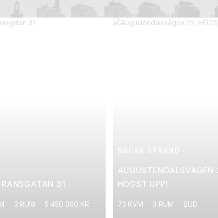
NACKA STRAND
AUGUSTENDALSVÄGEN 
ÖRANSGATAN 31
HÖGST UPP!
VM
3 RUM
5 450 000 KR
73 KVM
3 RUM
BUD