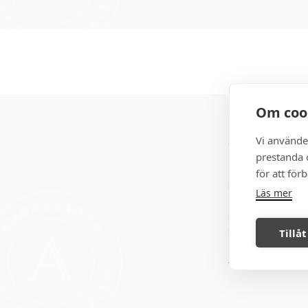
Om coo
Vi använde
prestanda o
DAGS ATT SÄ
för att för
Behöver du hjälp 
Läs mer
alltid det där lil
marknadsföring in
köpare.
Tillåt
Sälj med oss