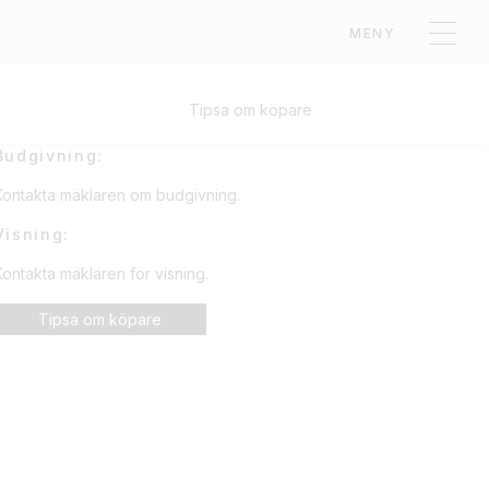
MENY
Tipsa om köpare
Budgivning:
Kontakta mäklaren om budgivning.
Visning:
Kontakta mäklaren för visning.
Tipsa om köpare