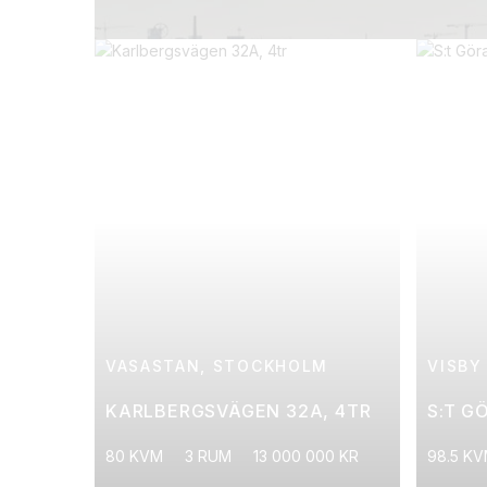
VASASTAN, STOCKHOLM
VISBY
KARLBERGSVÄGEN 32A, 4TR
S:T G
80 KVM
3 RUM
13 000 000 KR
98.5 K