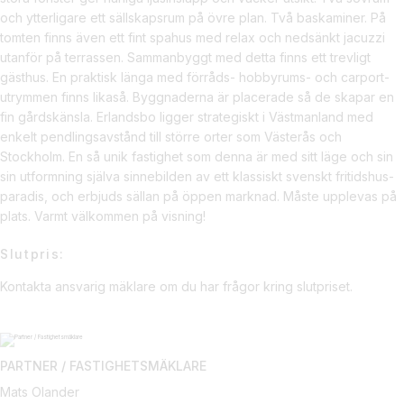
och ytterligare ett sällskapsrum på övre plan. Två baskaminer. På
tomten finns även ett fint spahus med relax och nedsänkt jacuzzi
utanför på terrassen. Sammanbyggt med detta finns ett trevligt
gästhus. En praktisk länga med förråds- hobbyrums- och carport-
utrymmen finns likaså. Byggnaderna är placerade så de skapar en
fin gårdskänsla. Erlandsbo ligger strategiskt i Västmanland med
enkelt pendlingsavstånd till större orter som Västerås och
Stockholm. En så unik fastighet som denna är med sitt läge och sin
sin utformning själva sinnebilden av ett klassiskt svenskt fritidshus-
paradis, och erbjuds sällan på öppen marknad. Måste upplevas på
plats. Varmt välkommen på visning!
Slutpris:
Kontakta ansvarig mäklare om du har frågor kring slutpriset.
PARTNER / FASTIGHETSMÄKLARE
Mats Olander