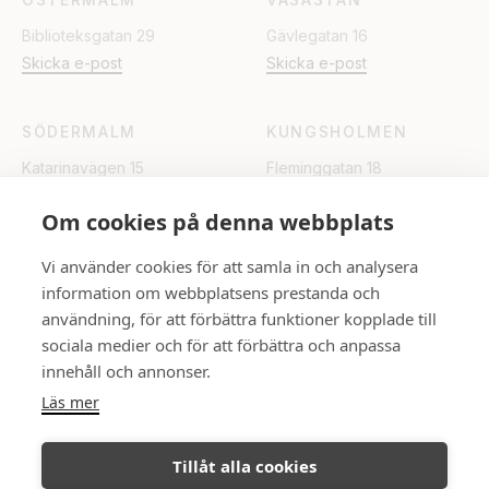
Biblioteksgatan 29
Gävlegatan 16
Skicka e-post
Skicka e-post
SÖDERMALM
KUNGSHOLMEN
Katarinavägen 15
Fleminggatan 18
Skicka e-post
Skicka e-post
Om cookies på denna webbplats
UPPSALA
Vi använder cookies för att samla in och analysera
information om webbplatsens prestanda och
Rådhuset
användning, för att förbättra funktioner kopplade till
Skicka e-post
sociala medier och för att förbättra och anpassa
innehåll och annonser.
FÖLJ OSS
Läs mer
Tillåt alla cookies