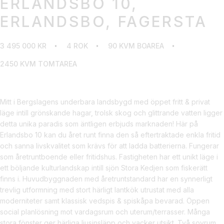
ERLANDSBO 10,
ERLANDSBO, FAGERSTA
3 495 000 KR
4 ROK
90 KVM BOAREA
2450 KVM TOMTAREA
Mitt i Bergslagens underbara landsbygd med öppet fritt & privat
läge intill grönskande hagar, trolsk skog och glittrande vatten ligger
detta unika paradis som äntligen erbjuds marknaden! Här på
Erlandsbo 10 kan du året runt finna den så eftertraktade enkla fritid
och sanna livskvalitet som krävs för att ladda batterierna. Fungerar
som åretruntboende eller fritidshus. Fastigheten har ett unikt läge i
ett böljande kulturlandskap intill sjön Stora Kedjen som fiskerätt
finns i. Huvudbyggnaden med åretruntstandard har en synnerligt
trevlig utformning med stort härligt lantkök utrustat med alla
moderniteter samt klassisk vedspis & spiskåpa bevarad. Öppen
social planlösning mot vardagsrum och uterum/terrasser. Många
stora fönster ger härliga ljusinsläpp och vacker utsikt. Två sovrum