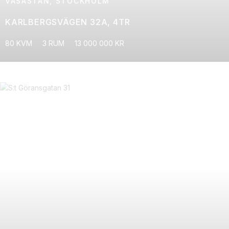
VASASTAN, STOCKHOLM
KARLBERGSVÄGEN 32A, 4TR
80 KVM
3 RUM
13 000 000 KR