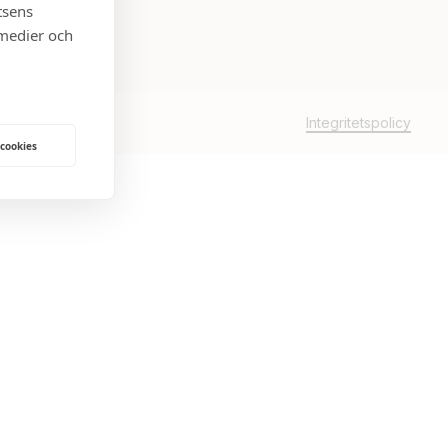
tsens
 medier och
Integritetspolicy
 cookies