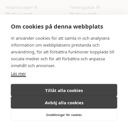
Katarinavägen 15
Fleminggatan 18
Skicka e-post
Skicka e-post
Om cookies på denna webbplats
UPPSALA
Vi använder cookies för att samla in och analysera
Rådhuset
information om webbplatsens prestanda och
Skicka e-post
användning, för att förbättra funktioner kopplade till
sociala medier och för att förbättra och anpassa
innehåll och annonser.
FÖLJ OSS
Läs mer
Tillåt alla cookies
Avböj alla cookies
Ambassadör Fastighetsmäkleri © All
Integritetspolicy
rights reserved, 2026.
Inställningar för cookies