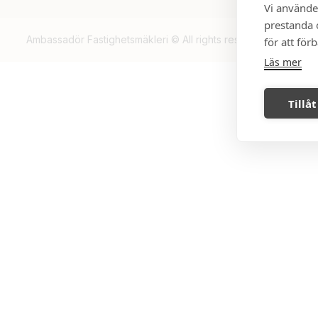
Vi använde
prestanda o
Ambassadör Fastighetsmäkleri © All rights reserved, 2026.
för att för
Läs mer
Tillåt