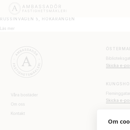
FARSTA
RUSSINVÄGEN 5, HÖKARÄNGEN
Läs mer
ÖSTERMA
Biblioteksga
Skicka e-po
KUNGSHO
Fleminggata
Våra bostäder
Skicka e-po
Om oss
Kontakt
Om coo