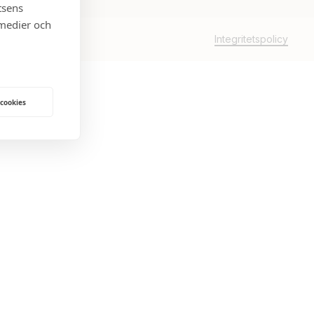
tsens
 medier och
Integritetspolicy
 cookies