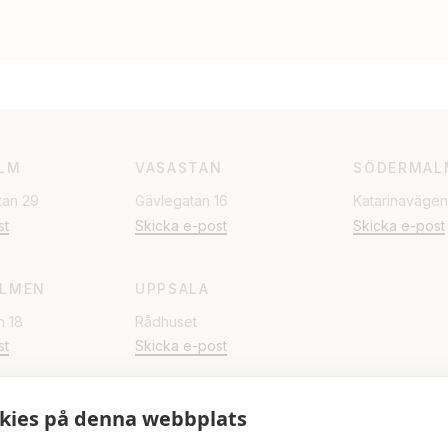
LM
VASASTAN
SÖDERMAL
tan 29
Gävlegatan 16
Katarinavägen
st
Skicka e-post
Skicka e-post
LMEN
UPPSALA
n 18
Rådhuset
st
Skicka e-post
kies på denna webbplats