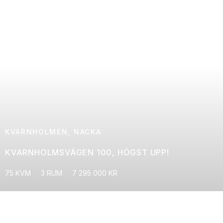
KVARNHOLMEN, NACKA
KVARNHOLMSVÄGEN 100, HÖGST UPP!
75 KVM
3 RUM
7 295 000 KR