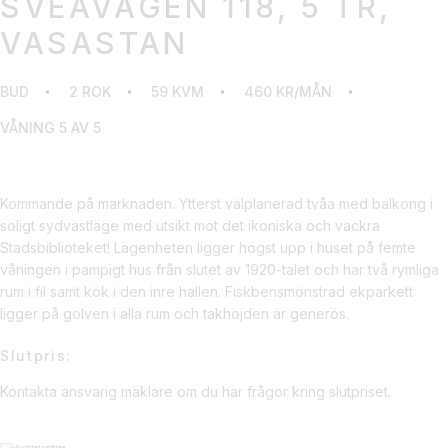
SVEAVÄGEN 118, 5 TR,
VASASTAN
BUD
2 ROK
59 KVM
460 KR/MÅN
VÅNING 5 AV 5
Kommande på marknaden. Ytterst välplanerad tvåa med balkong i
soligt sydvästläge med utsikt mot det ikoniska och vackra
Stadsbiblioteket! Lägenheten ligger högst upp i huset på femte
våningen i pampigt hus från slutet av 1920-talet och har två rymliga
rum i fil samt kök i den inre hallen. Fiskbensmönstrad ekparkett
ligger på golven i alla rum och takhöjden är generös.
Slutpris:
Kontakta ansvarig mäklare om du har frågor kring slutpriset.