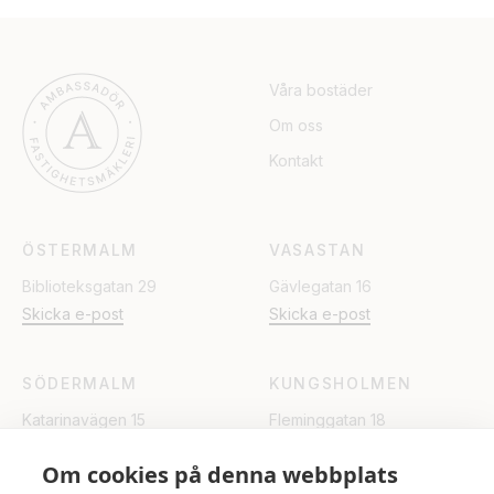
Våra bostäder
Om oss
Kontakt
ÖSTERMALM
VASASTAN
Biblioteksgatan 29
Gävlegatan 16
Skicka e-post
Skicka e-post
SÖDERMALM
KUNGSHOLMEN
Katarinavägen 15
Fleminggatan 18
Skicka e-post
Skicka e-post
Om cookies på denna webbplats