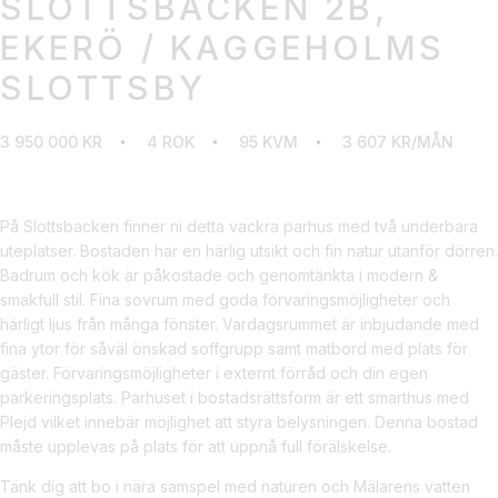
SLOTTSBACKEN 2B,
EKERÖ / KAGGEHOLMS
SLOTTSBY
3 950 000 KR
4 ROK
95 KVM
3 607 KR/MÅN
På Slottsbacken finner ni detta vackra parhus med två underbara
uteplatser. Bostaden har en härlig utsikt och fin natur utanför dörren.
Badrum och kök är påkostade och genomtänkta i modern &
smakfull stil. Fina sovrum med goda förvaringsmöjligheter och
härligt ljus från många fönster. Vardagsrummet är inbjudande med
fina ytor för såväl önskad soffgrupp samt matbord med plats för
gäster. Förvaringsmöjligheter i externt förråd och din egen
parkeringsplats. Parhuset i bostadsrättsform är ett smarthus med
Plejd vilket innebär möjlighet att styra belysningen. Denna bostad
måste upplevas på plats för att uppnå full förälskelse.
Tänk dig att bo i nära samspel med naturen och Mälarens vatten