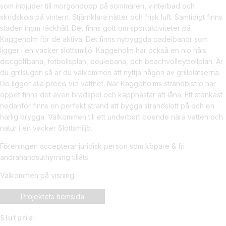
som inbjuder till morgondopp på sommaren, vinterbad och
skridskois på vintern. Stjärnklara nätter och frisk luft. Samtidigt finns
staden inom räckhåll. Det finns gott om sportaktiviteter på
Kaggeholm för de aktiva. Det finns nybyggda padelbanor som
ligger i en vacker slottsmiljö. Kaggeholm har också en nio håls
discgolfbana, fotbollsplan, boulebana, och beachvolleybollplan. Är
du grillsugen så är du välkommen att nyttja någon av grillplatserna.
De ligger alla precis vid vattnet. När Kaggeholms strandbistro har
öppet finns det även brädspel och käpphästar att låna. Ett stenkast
nedanför finns en perfekt strand att bygga strandslott på och en
härlig brygga. Välkommen till ett underbart boende nära vatten och
natur i en vacker Slottsmiljö.
Föreningen accepterar juridisk person som köpare & fri
andrahandsuthyrning tillåts.
Välkommen på visning.
Projektets hemsida
Slutpris: