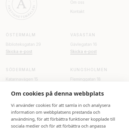
Om oss
Kontakt
ÖSTERMALM
VASASTAN
Biblioteksgatan 29
Gävlegatan 16
Skicka e-post
Skicka e-post
SÖDERMALM
KUNGSHOLMEN
Katarinavägen 15
Fleminggatan 18
Skicka e-post
Skicka e-post
Om cookies på denna webbplats
UPPSALA
Vi använder cookies för att samla in och analysera
information om webbplatsens prestanda och
Rådhuset
användning, för att förbättra funktioner kopplade till
Skicka e-post
sociala medier och för att förbättra och anpassa