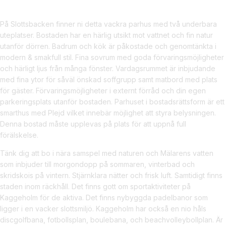
På Slottsbacken finner ni detta vackra parhus med två underbara
uteplatser. Bostaden har en härlig utsikt mot vattnet och fin natur
utanför dörren. Badrum och kök är påkostade och genomtänkta i
modern & smakfull stil. Fina sovrum med goda förvaringsmöjligheter
och härligt ljus från många fönster. Vardagsrummet är inbjudande
med fina ytor för såväl önskad soffgrupp samt matbord med plats
för gäster. Förvaringsmöjligheter i externt förråd och din egen
parkeringsplats utanför bostaden. Parhuset i bostadsrättsform är ett
smarthus med Plejd vilket innebär möjlighet att styra belysningen.
Denna bostad måste upplevas på plats för att uppnå full
förälskelse.
Tänk dig att bo i nära samspel med naturen och Mälarens vatten
som inbjuder till morgondopp på sommaren, vinterbad och
skridskois på vintern. Stjärnklara nätter och frisk luft. Samtidigt finns
staden inom räckhåll. Det finns gott om sportaktiviteter på
Kaggeholm för de aktiva. Det finns nybyggda padelbanor som
ligger i en vacker slottsmiljö. Kaggeholm har också en nio håls
discgolfbana, fotbollsplan, boulebana, och beachvolleybollplan. Är