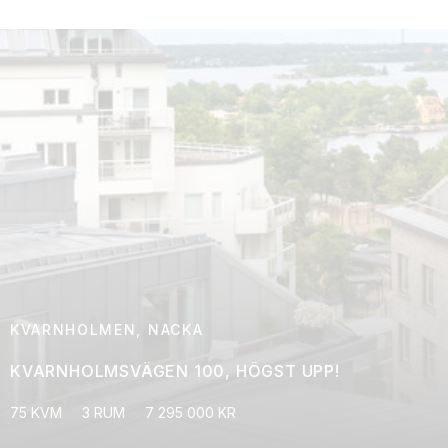
KVARNHOLMEN, NACKA
KVARNHOLMSVÄGEN 100, HÖGST UPP!
75 KVM
3 RUM
7 295 000 KR