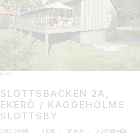
EKERÖ
SLOTTSBACKEN 2A,
EKERÖ / KAGGEHOLMS
SLOTTSBY
3 950 000 KR
4 ROK
95 KVM
3 607 KR/MÅN