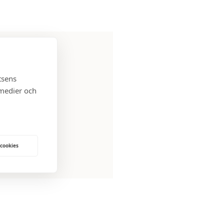
tsens
 medier och
t bra att kontakta
 salu. Håll utkik,
 cookies