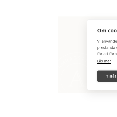
Om coo
Vi använde
prestanda o
Den här bostaden 
för att för
ansvarig mäklare,
Läs mer
Tillåt