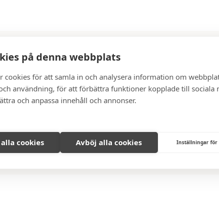
kies på denna webbplats
SÅLD
r cookies för att samla in och analysera information om webbpla
ch användning, för att förbättra funktioner kopplade till sociala
har tyvärr redan blivit såld. Vill du veta mer om försäljningen går de
bättra och anpassa innehåll och annonser.
 så hjälper vi dig. Vi kommer löpande ut med nya bostäder som är till
så hittar du snart vad du söker!
Våra aktuella bostäder
 alla cookies
Avböj alla cookies
Inställningar för