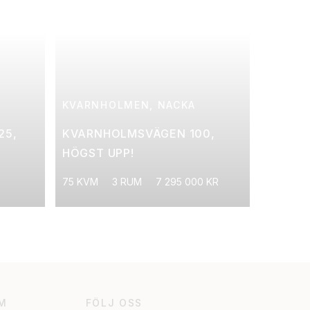
KVARNHOLMEN, NACKA
25,
KVARNHOLMSVÄGEN 100,
HÖGST UPP!
75 KVM
3 RUM
7 295 000 KR
M
FÖLJ OSS