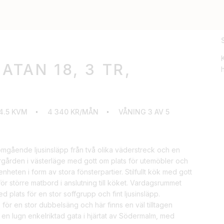
TAN 18, 3 TR,
h
4.5 KVM
4 340 KR/MÅN
VÅNING 3 AV 5
mgående ljusinsläpp från två olika väderstreck och en
rgården i västerläge med gott om plats för utemöbler och
genheten i form av stora fönsterpartier. Stilfullt kök med gott
för större matbord i anslutning till köket. Vardagsrummet
 med plats för en stor soffgrupp och fint ljusinsläpp.
 för en stor dubbelsäng och här finns en väl tilltagen
n lugn enkelriktad gata i hjärtat av Södermalm, med