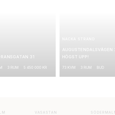
NACKA STRAND
AUGUSTENDALSVÄGEN 
ÖRANSGATAN 31
HÖGST UPP!
VM
3 RUM
5 450 000 KR
73 KVM
3 RUM
BUD
LM
VASASTAN
SÖDERMAL