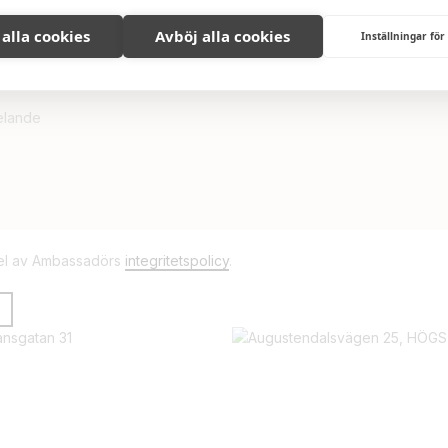
Våra aktuella bostäder
 alla cookies
Avböj alla cookies
Inställningar för
del av Ambassadörs
integritetspolicy
.