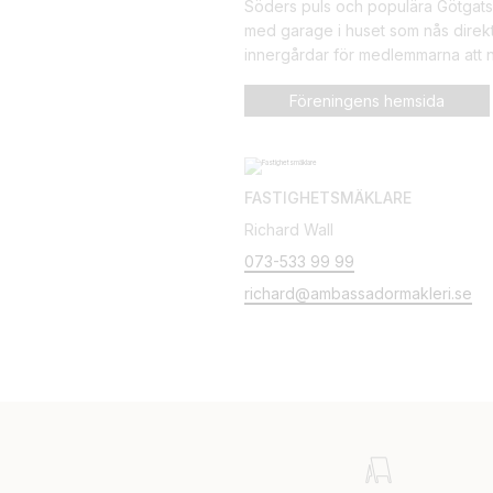
Söders puls och populära Götgatsb
med garage i huset som nås direkt
innergårdar för medlemmarna att n
Föreningens hemsida
FASTIGHETSMÄKLARE
Richard Wall
073-533 99 99
richard@ambassadormakleri.se