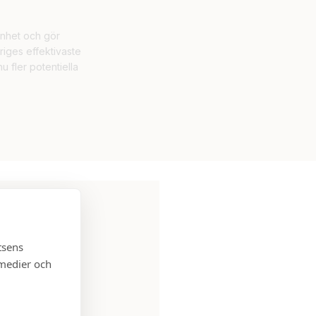
renhet och gör
eriges effektivaste
 fler potentiella
 formulär så
tsens
 medier och
t bra att kontakta
 salu. Håll utkik,