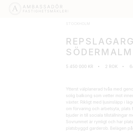
STOCKHOLM
REPSLAGARGA
SÖDERMALM
5 450 000 KR
2 ROK
6
Ytterst välplanerad tvåa med geno
solig balkong som vetter mot inne
växter. Rikligt med ljusinsläpp i lä
om förvaring och arbetsyta, plats 
bjuder in till sociala tillställningar
Sovrummet är rymligt och har plats
platsbyggd garderob. Belägen på e