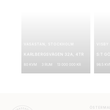
VASASTAN, STOCKHOLM
VISBY
KARLBERGSVÄGEN 32A, 4TR
S:T G
80 KVM
3 RUM
13 000 000 KR
98.5 K
ÖSTERMA