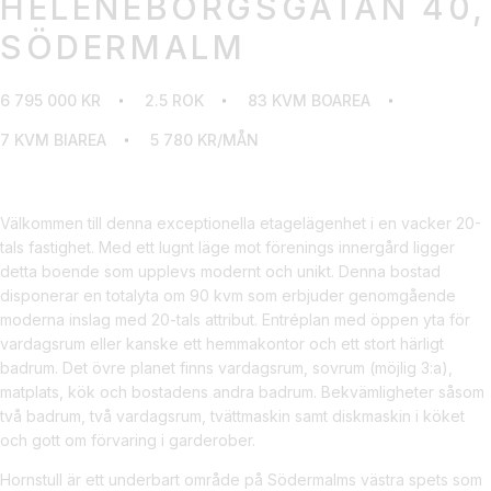
HELENEBORGSGATAN 40,
SÖDERMALM
6 795 000 KR
2.5 ROK
83 KVM BOAREA
7 KVM BIAREA
5 780 KR/MÅN
Välkommen till denna exceptionella etagelägenhet i en vacker 20-
tals fastighet. Med ett lugnt läge mot förenings innergård ligger
detta boende som upplevs modernt och unikt. Denna bostad
disponerar en totalyta om 90 kvm som erbjuder genomgående
moderna inslag med 20-tals attribut. Entréplan med öppen yta för
vardagsrum eller kanske ett hemmakontor och ett stort härligt
badrum. Det övre planet finns vardagsrum, sovrum (möjlig 3:a),
matplats, kök och bostadens andra badrum. Bekvämligheter såsom
två badrum, två vardagsrum, tvättmaskin samt diskmaskin i köket
och gott om förvaring i garderober.
Hornstull är ett underbart område på Södermalms västra spets som