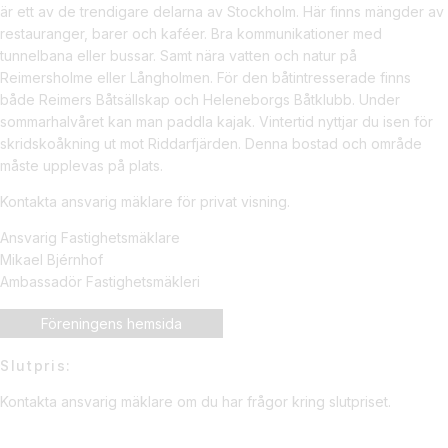
är ett av de trendigare delarna av Stockholm. Här finns mängder av
restauranger, barer och kaféer. Bra kommunikationer med
tunnelbana eller bussar. Samt nära vatten och natur på
Reimersholme eller Långholmen. För den båtintresserade finns
både Reimers Båtsällskap och Heleneborgs Båtklubb. Under
sommarhalvåret kan man paddla kajak. Vintertid nyttjar du isen för
skridskoåkning ut mot Riddarfjärden. Denna bostad och område
måste upplevas på plats.
Kontakta ansvarig mäklare för privat visning.
Ansvarig Fastighetsmäklare
Mikael Bjérnhof
Ambassadör Fastighetsmäkleri
Föreningens hemsida
Slutpris:
Kontakta ansvarig mäklare om du har frågor kring slutpriset.