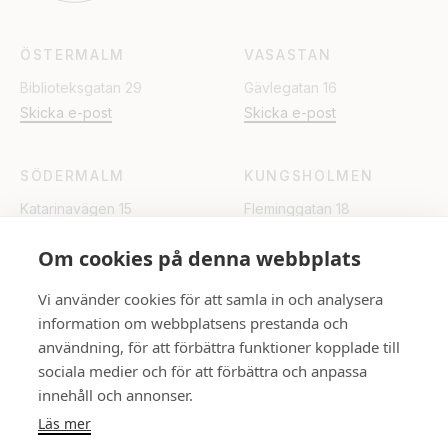
ÖSTERMALM
VASASTAN
Biblioteksgatan 29
Gävlegatan 16
Skicka e-post
Skicka e-post
SÖDERMALM
KUNGSHOLMEN
Katarinavägen 15
Fleminggatan 18
Skicka e-post
Skicka e-post
Om cookies på denna webbplats
UPPSALA
Vi använder cookies för att samla in och analysera
information om webbplatsens prestanda och
Rådhuset
användning, för att förbättra funktioner kopplade till
Skicka e-post
sociala medier och för att förbättra och anpassa
innehåll och annonser.
FÖLJ OSS
Läs mer