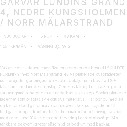
GARVAR LUNDINS GRÄND
4, NEDRE KUNGSHOLMEN
/ NORR MÄLARSTRAND
4 500 000 KR
1.5 ROK
48 KVM
1 581 KR/MÅN
VÅNING 0,5 AV 5
Välkommen till denna magnifika totalrenoverade bostad i SKULDFRI
FÖRENING invid Norr Mälarstrand. 48 välplanerade kvadratmeter
som erbjuder genomgående vackra detaljer som bevarad 20-
talscharm med moderna inslag. Generös takhöjd om ca 3m, goda
förvaringsmöjligheter och ett underbart ljusinsläpp. Socialt planerad
lägenhet som präglas av exklusiva materialval. Här bor du med allt
du kan önska dig i form av stort modernt kök som bjuder in till
härliga middagar, kontorsdel för hemmakontor och mysigt sovrum
med bred säng 180cm och god förvaring i garderobsvägg. Alla
tänkbara bekvämligheter såsom stiligt badrum med badkar,