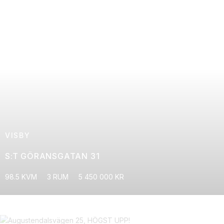
VISBY
S:T GÖRANSGATAN 31
98.5 KVM
3 RUM
5 450 000 KR