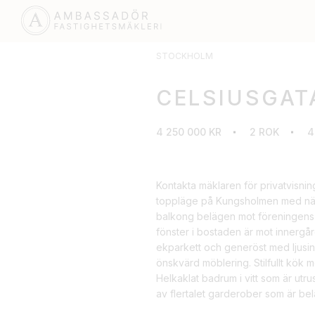
STOCKHOLM
CELSIUSGAT
4 250 000 KR
2 ROK
4
Kontakta mäklaren för privatvisni
toppläge på Kungsholmen med närh
balkong belägen mot föreningens g
fönster i bostaden är mot innergå
ekparkett och generöst med ljusin
önskvärd möblering. Stilfullt kök 
Helkaklat badrum i vitt som är utr
av flertalet garderober som är bel