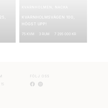
KVARNHOLMEN, NACKA
25,
KVARNHOLMSVÄGEN 100,
HÖGST UPP!
75 KVM
3 RUM
7 295 000 KR
M
FÖLJ OSS
 15