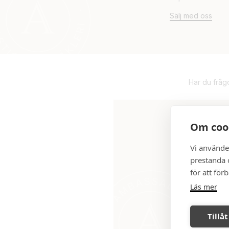
Sälj med oss
Har du fråg
Om coo
Vi använde
prestanda o
Den här bostaden 
för att för
ansvarig mäklare,
Läs mer
Tillåt