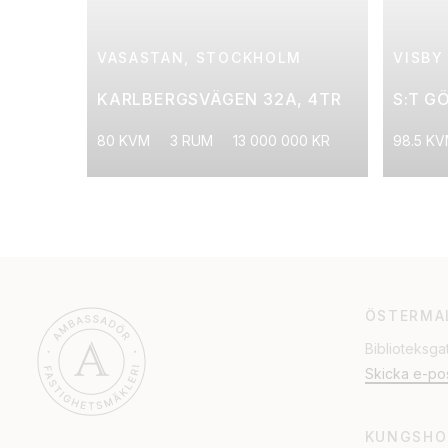
VASASTAN, STOCKHOLM
VISBY
KARLBERGSVÄGEN 32A, 4TR
S:T G
80 KVM
3 RUM
13 000 000 KR
98.5 K
ÖSTERMA
Biblioteksga
Skicka e-po
KUNGSHO