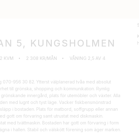
AN 5, KUNGSHOLMEN
h
2 KVM
2 308 KR/MÅN
VÅNING 2,5 AV 4
ng 070-956 30 82. Ytterst välplanerad tvåa med absolut
et till grönska, shopping och kommunikation. Rymlig
rönskande innergård, plats för utemöbler och växter. Alla
rden med lugnt och tyst läge. Vacker fiskbensmönstrad
släpp i bostaden. Plats för matbord, soffgrupp eller annan
med gott om förvaring samt utrustat med diskmaskin.
ustat med tvättmaskin. Bostaden har gott om förvaring i form
ägna i hallen. Stabil och välskött förening som äger marken.