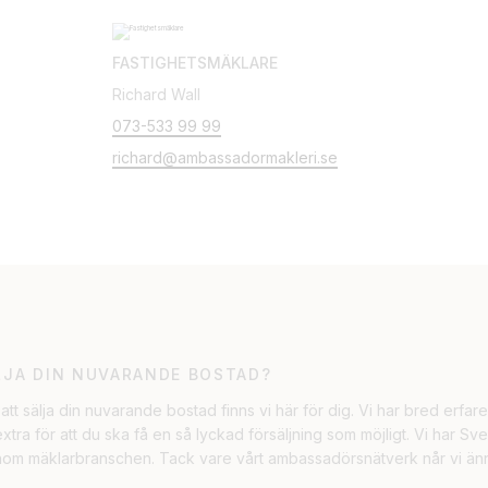
FASTIGHETSMÄKLARE
Richard Wall
073-533 99 99
richard@ambassadormakleri.se
LJA DIN NUVARANDE BOSTAD?
att sälja din nuvarande bostad finns vi här för dig. Vi har bred erfa
la extra för att du ska få en så lyckad försäljning som möjligt. Vi har Sv
om mäklarbranschen. Tack vare vårt ambassadörsnätverk når vi ännu