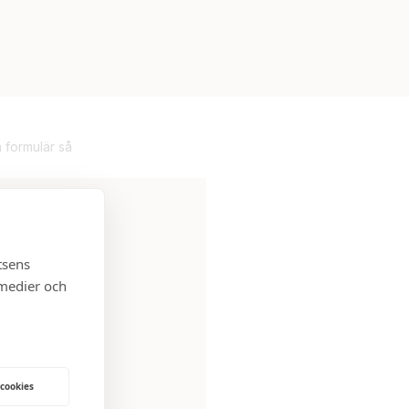
 formulär så
tsens
 medier och
t bra att kontakta
 salu. Håll utkik,
 cookies