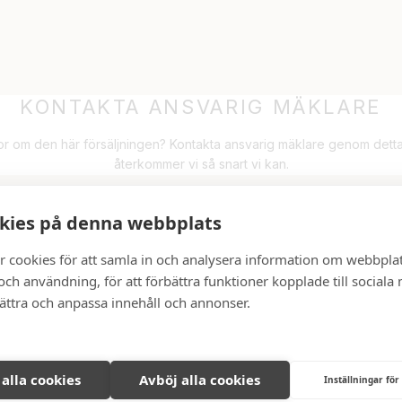
KONTAKTA ANSVARIG MÄKLARE
or om den här försäljningen? Kontakta ansvarig mäklare genom detta
återkommer vi så snart vi kan.
kies på denna webbplats
SÅLD
r cookies för att samla in och analysera information om webbpla
ch användning, för att förbättra funktioner kopplade till sociala
har tyvärr redan blivit såld. Vill du veta mer om försäljningen går de
bättra och anpassa innehåll och annonser.
 så hjälper vi dig. Vi kommer löpande ut med nya bostäder som är till
så hittar du snart vad du söker!
Våra aktuella bostäder
 alla cookies
Avböj alla cookies
Inställningar för