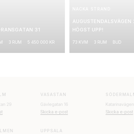
NACKA STRAND
AUGUSTENDALSVÄGEN 
ÖRANSGATAN 31
HÖGST UPP!
VM
3 RUM
5 450 000 KR
73 KVM
3 RUM
BUD
LM
VASASTAN
SÖDERMAL
tan 29
Gävlegatan 16
Katarinavägen
st
Skicka e-post
Skicka e-post
LMEN
UPPSALA