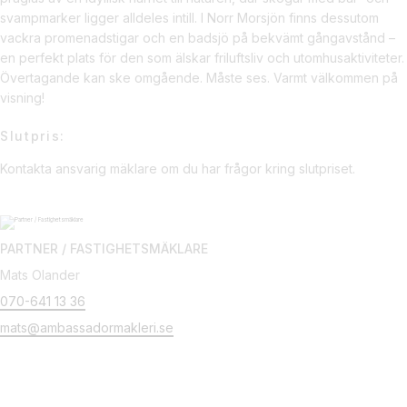
svampmarker ligger alldeles intill. I Norr Morsjön finns dessutom
vackra promenadstigar och en badsjö på bekvämt gångavstånd –
en perfekt plats för den som älskar friluftsliv och utomhusaktiviteter.
Övertagande kan ske omgående. Måste ses. Varmt välkommen på
visning!
Slutpris:
Kontakta ansvarig mäklare om du har frågor kring slutpriset.
PARTNER / FASTIGHETSMÄKLARE
Mats Olander
070-641 13 36
mats@ambassadormakleri.se