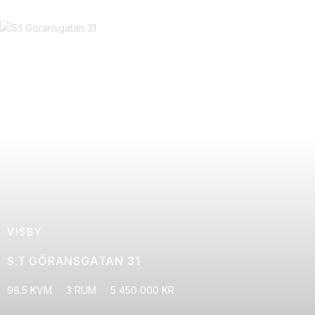
VISBY
S:T GÖRANSGATAN 31
98.5 KVM
3 RUM
5 450 000 KR