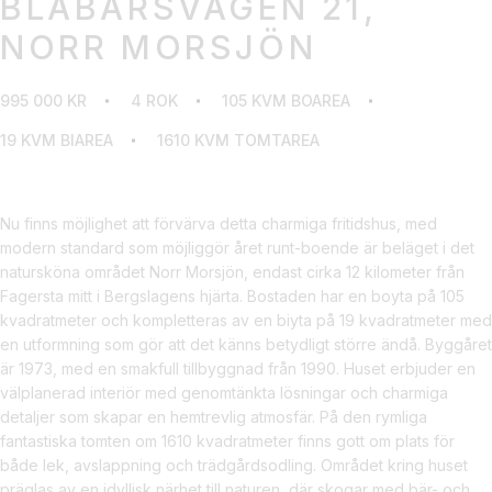
BLÅBÄRSVÄGEN 21,
NORR MORSJÖN
995 000 KR
4 ROK
105 KVM BOAREA
19 KVM BIAREA
1610 KVM TOMTAREA
Nu finns möjlighet att förvärva detta charmiga fritidshus, med
modern standard som möjliggör året runt-boende är beläget i det
natursköna området Norr Morsjön, endast cirka 12 kilometer från
Fagersta mitt i Bergslagens hjärta. Bostaden har en boyta på 105
kvadratmeter och kompletteras av en biyta på 19 kvadratmeter med
en utformning som gör att det känns betydligt större ändå. Byggåret
är 1973, med en smakfull tillbyggnad från 1990. Huset erbjuder en
välplanerad interiör med genomtänkta lösningar och charmiga
detaljer som skapar en hemtrevlig atmosfär. På den rymliga
fantastiska tomten om 1610 kvadratmeter finns gott om plats för
både lek, avslappning och trädgårdsodling. Området kring huset
präglas av en idyllisk närhet till naturen, där skogar med bär- och