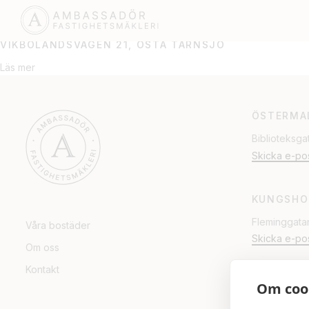
HEBY
VIKBOLANDSVÄGEN 21, ÖSTA TÄRNSJÖ
Läs mer
ÖSTERMA
Biblioteksga
Skicka e-po
KUNGSHO
Fleminggata
Våra bostäder
Skicka e-po
Om oss
Kontakt
Om coo