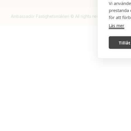
Vi använde
prestanda o
Ambassadör Fastighetsmäkleri © All rights reserved, 2026.
för att för
Läs mer
Tillåt