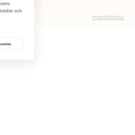
tsens
 medier och
Integritetspolicy
 cookies