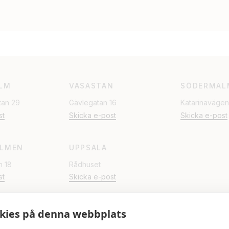
LM
VASASTAN
SÖDERMAL
tan 29
Gävlegatan 16
Katarinavägen
st
Skicka e-post
Skicka e-post
LMEN
UPPSALA
n 18
Rådhuset
st
Skicka e-post
kies på denna webbplats