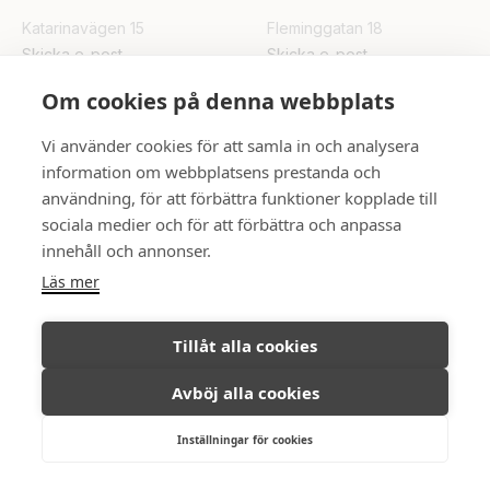
Katarinavägen 15
Fleminggatan 18
Skicka e-post
Skicka e-post
Om cookies på denna webbplats
UPPSALA
Vi använder cookies för att samla in och analysera
Rådhuset
information om webbplatsens prestanda och
Skicka e-post
användning, för att förbättra funktioner kopplade till
sociala medier och för att förbättra och anpassa
innehåll och annonser.
FÖLJ OSS
Läs mer
Tillåt alla cookies
Avböj alla cookies
Ambassadör Fastighetsmäkleri © All
Integritetspolicy
rights reserved, 2026.
Inställningar för cookies