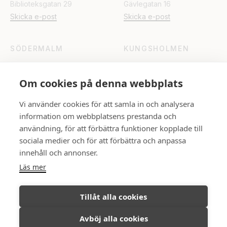
Biblioteksgatan 29
Gävlegatan 16
Skicka e-post
Skicka e-post
SÖDERMALM
KUNGSHOLMEN
Katarinavägen 15
Fleminggatan 18
Skicka e-post
Skicka e-post
Om cookies på denna webbplats
Vi använder cookies för att samla in och analysera
UPPSALA
information om webbplatsens prestanda och
Rådhuset
användning, för att förbättra funktioner kopplade till
Skicka e-post
sociala medier och för att förbättra och anpassa
innehåll och annonser.
Läs mer
FÖLJ OSS
Tillåt alla cookies
Avböj alla cookies