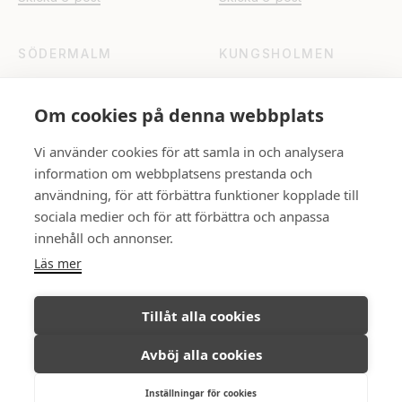
SÖDERMALM
KUNGSHOLMEN
Katarinavägen 15
Fleminggatan 18
Skicka e-post
Skicka e-post
Om cookies på denna webbplats
Vi använder cookies för att samla in och analysera
UPPSALA
information om webbplatsens prestanda och
Rådhuset
användning, för att förbättra funktioner kopplade till
Skicka e-post
sociala medier och för att förbättra och anpassa
innehåll och annonser.
Läs mer
FÖLJ OSS
Tillåt alla cookies
Avböj alla cookies
Ambassadör Fastighetsmäkleri © All
Integritetspolicy
Inställningar för cookies