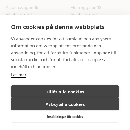
Katarinavägen 15
Fleminggatan 18
Skicka e-post
Skicka e-post
Om cookies på denna webbplats
UPPSALA
Vi använder cookies för att samla in och analysera
Rådhuset
information om webbplatsens prestanda och
Skicka e-post
användning, för att förbättra funktioner kopplade till
sociala medier och för att förbättra och anpassa
innehåll och annonser.
FÖLJ OSS
Läs mer
Tillåt alla cookies
Avböj alla cookies
Ambassadör Fastighetsmäkleri © All
Integritetspolicy
rights reserved, 2026.
Inställningar för cookies