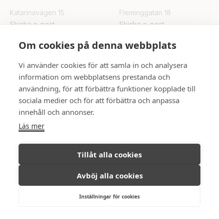
Katarinavägen 15
Fleminggatan 18
Skicka e-post
Skicka e-post
Om cookies på denna webbplats
UPPSALA
Vi använder cookies för att samla in och analysera
Rådhuset
information om webbplatsens prestanda och
Skicka e-post
användning, för att förbättra funktioner kopplade till
sociala medier och för att förbättra och anpassa
innehåll och annonser.
FÖLJ OSS
Läs mer
Tillåt alla cookies
Avböj alla cookies
Ambassadör Fastighetsmäkleri © All
Integritetspolicy
rights reserved, 2026.
Inställningar för cookies