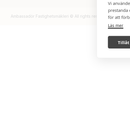
Vi använde
prestanda o
Ambassadör Fastighetsmäkleri © All rights reserved, 2026.
för att för
Läs mer
Tillåt