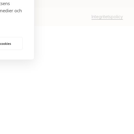
tsens
 medier och
Integritetspolicy
 cookies