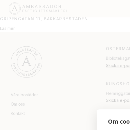
BARKARBYSTADEN
GRIPENGATAN 11, BARKARBYSTADEN
Läs mer
ÖSTERMA
Biblioteksga
Skicka e-po
KUNGSHO
Fleminggata
Våra bostäder
Skicka e-po
Om oss
Kontakt
Om coo