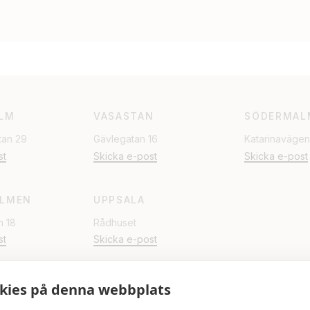
LM
VASASTAN
SÖDERMAL
tan 29
Gävlegatan 16
Katarinavägen
st
Skicka e-post
Skicka e-post
LMEN
UPPSALA
n 18
Rådhuset
st
Skicka e-post
kies på denna webbplats