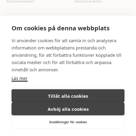
UPPSALA
Om cookies på denna webbplats
Rådhuset
Skicka e-post
Vi använder cookies för att samla in och analysera
information om webbplatsens prestanda och
användning, för att förbättra funktioner kopplade till
FÖLJ OSS
sociala medier och för att förbättra och anpassa
innehåll och annonser.
Läs mer
Ambassadör Fastighetsmäkleri © All
Integritetspolicy
Tillåt alla cookies
rights reserved, 2026.
Avböj alla cookies
Inställningar för cookies