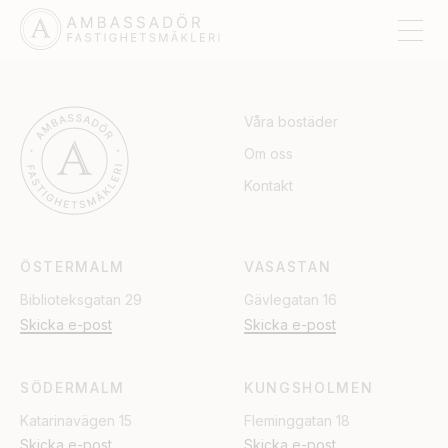
STENHAMRA
Våra bostäder
Om oss
Kontakt
ÖSTERMALM
VASASTAN
Biblioteksgatan 29
Gävlegatan 16
Skicka e-post
Skicka e-post
SÖDERMALM
KUNGSHOLMEN
Katarinavägen 15
Fleminggatan 18
Skicka e-post
Skicka e-post