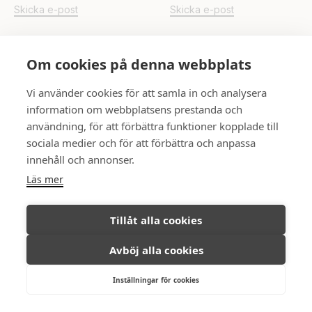
Skicka e-post
Skicka e-post
UPPSALA
Om cookies på denna webbplats
Rådhuset
Vi använder cookies för att samla in och analysera
Skicka e-post
information om webbplatsens prestanda och
användning, för att förbättra funktioner kopplade till
FÖLJ OSS
sociala medier och för att förbättra och anpassa
innehåll och annonser.
Läs mer
Tillåt alla cookies
Ambassadör Fastighetsmäkleri © All
Integritetspolicy
rights reserved, 2026.
Avböj alla cookies
Inställningar för cookies