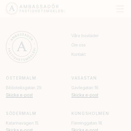
SÄTER
Våra bostäder
Om oss
Kontakt
ÖSTERMALM
VASASTAN
Biblioteksgatan 29
Gävlegatan 16
Skicka e-post
Skicka e-post
SÖDERMALM
KUNGSHOLMEN
Katarinavägen 15
Fleminggatan 18
Skicka e-post
Skicka e-post