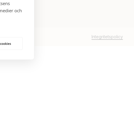
tsens
 medier och
Integritetspolicy
 cookies