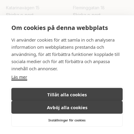
Katarinavägen 15
Fleminggatan 18
Skicka e-post
Skicka e-post
Om cookies på denna webbplats
UPPSALA
Vi använder cookies för att samla in och analysera
Rådhuset
information om webbplatsens prestanda och
Skicka e-post
användning, för att förbättra funktioner kopplade till
sociala medier och för att förbättra och anpassa
innehåll och annonser.
FÖLJ OSS
Läs mer
Tillåt alla cookies
Avböj alla cookies
Ambassadör Fastighetsmäkleri © All
Integritetspolicy
rights reserved, 2026.
Inställningar för cookies