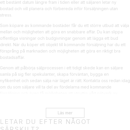
ett bestämt datum längre fram i tiden eller att säljaren letar ny
bostad och vill planera och förbereda inför försäljningen utan
stress.
Som köpare av kommande bostäder får du ett större utbud att välja
mellan och möjligheten att göra en snabbare affär. Du kan slippa
offentliga visningar och budgivningar genom att lägga ett bud
direkt. När du köper ett objekt till kommande försäljning har du ett
försprång på marknaden och möjligheten att göra en riktigt bra
bostadsaffär.
Genom att påbörja säljprocessen i ett tidigt skede kan en säljare
samla på sig fler spekulanter, skapa förväntan, bygga en
nyfikenhet och sedan sälja när läget är rätt. Kontakta oss redan idag
om du som säljare vill ta del av fördelarna med kommande
försäljning och även få möjligheten att utnyttja vårt nätverk av
ambassadörer.
Läs mer
TIPSA ANDRA OM BOSTÄDER TILL
LETAR DU EFTER NÅGOT
KOMMANDE FÖRSÄLJNING
SÄRSKILT?