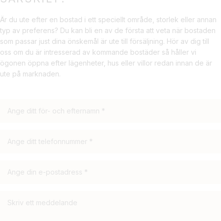
Hittar du en bostad till kommande försäljning du tror skulle passa
Är du ute efter en bostad i ett speciellt område, storlek eller annan
någon annan eller känner du någon som går i säljtankar? Bli
typ av preferens? Du kan bli en av de första att veta när bostaden
ambassadör och dela kommande bostäder i ditt nätverk.
som passar just dina önskemål är ute till försäljning. Hör av dig till
oss om du är intresserad av kommande bostäder så håller vi
Vi ger alla en möjlighet att vara verksamma inom fastighetsmäkleri
ögonen öppna efter lägenheter, hus eller villor redan innan de är
och våra ambassadörer får möjlighet att hitta både säljare och
ute på marknaden.
köpare. Hittar du en säljare eller köpare av en bostad till kommande
försäljning får du ta del av mäklararvodet.