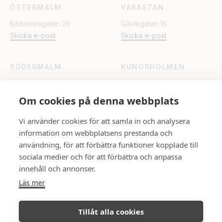
ÖSTERMALM
VASASTAN
Biblioteksgatan 29
Gävlegatan 16
Skicka e-post
Skicka e-post
SÖDERMALM
KUNGSHOLMEN
Katarinavägen 15
Fleminggatan 18
Skicka e-post
Skicka e-post
Om cookies på denna webbplats
Vi använder cookies för att samla in och analysera
UPPSALA
information om webbplatsens prestanda och
Rådhuset
användning, för att förbättra funktioner kopplade till
Skicka e-post
sociala medier och för att förbättra och anpassa
innehåll och annonser.
Läs mer
FÖLJ OSS
Tillåt alla cookies