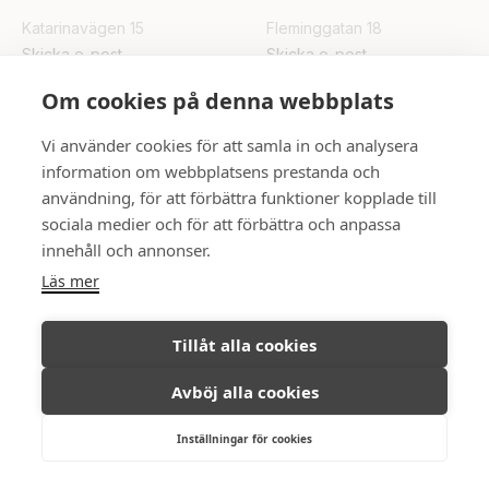
Katarinavägen 15
Fleminggatan 18
Skicka e-post
Skicka e-post
Om cookies på denna webbplats
UPPSALA
Vi använder cookies för att samla in och analysera
Rådhuset
information om webbplatsens prestanda och
Skicka e-post
användning, för att förbättra funktioner kopplade till
sociala medier och för att förbättra och anpassa
innehåll och annonser.
FÖLJ OSS
Läs mer
Tillåt alla cookies
Avböj alla cookies
Ambassadör Fastighetsmäkleri © All
Integritetspolicy
rights reserved, 2026.
Inställningar för cookies