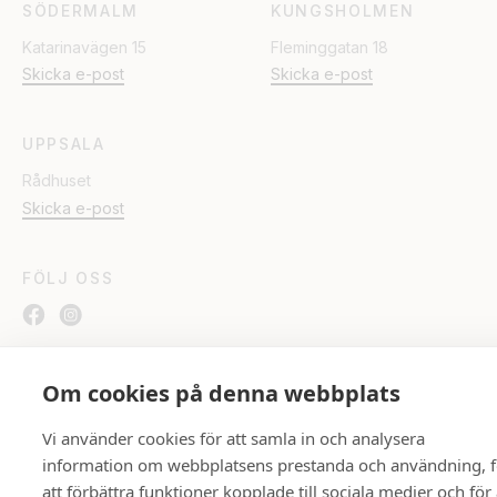
SÖDERMALM
KUNGSHOLMEN
Katarinavägen 15
Fleminggatan 18
Skicka e-post
Skicka e-post
UPPSALA
Rådhuset
Skicka e-post
FÖLJ OSS
Om cookies på denna webbplats
Ambassadör Fastighetsmäkleri © All
Integritetspolicy
Vi använder cookies för att samla in och analysera
rights reserved, 2026.
information om webbplatsens prestanda och användning, f
att förbättra funktioner kopplade till sociala medier och för 