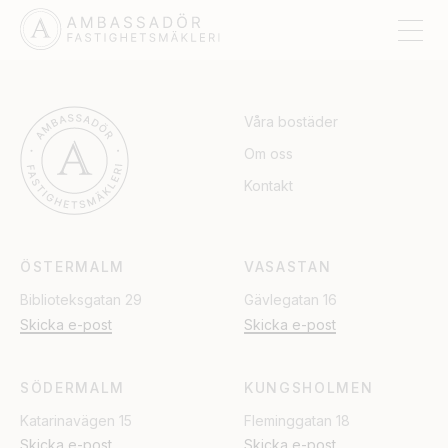
EKERÖ / ADELSÖ
Våra bostäder
Om oss
Kontakt
ÖSTERMALM
VASASTAN
Biblioteksgatan 29
Gävlegatan 16
Skicka e-post
Skicka e-post
SÖDERMALM
KUNGSHOLMEN
Katarinavägen 15
Fleminggatan 18
Skicka e-post
Skicka e-post