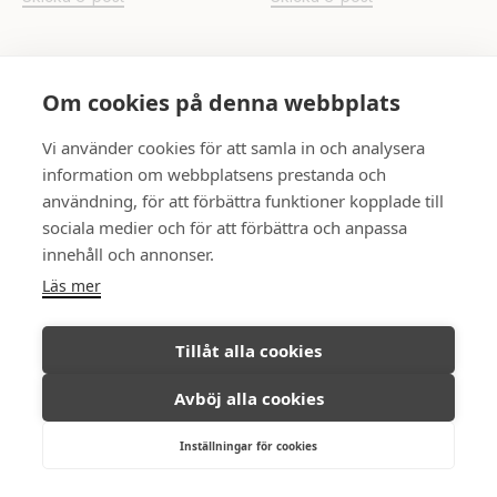
UPPSALA
Om cookies på denna webbplats
Rådhuset
Skicka e-post
Vi använder cookies för att samla in och analysera
information om webbplatsens prestanda och
användning, för att förbättra funktioner kopplade till
FÖLJ OSS
sociala medier och för att förbättra och anpassa
innehåll och annonser.
Läs mer
Ambassadör Fastighetsmäkleri © All
Integritetspolicy
Tillåt alla cookies
rights reserved, 2026.
Avböj alla cookies
Inställningar för cookies